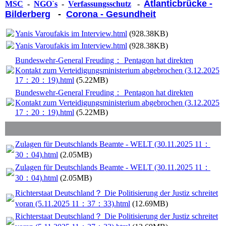
Atlanticbrücke -
MSC
-
NGO`s
-
Verfassungsschutz
-
Bilderberg
-
Corona - Gesundheit
Yanis Varoufakis im Interview.html
(928.38KB)
Yanis Varoufakis im Interview.html
(928.38KB)
Bundeswehr-General Freuding： Pentagon hat direkten
Kontakt zum Verteidigungsministerium abgebrochen (3.12.2025
17：20：19).html
(5.22MB)
Bundeswehr-General Freuding： Pentagon hat direkten
Kontakt zum Verteidigungsministerium abgebrochen (3.12.2025
17：20：19).html
(5.22MB)
Zulagen für Deutschlands Beamte - WELT (30.11.2025 11：
30：04).html
(2.05MB)
Zulagen für Deutschlands Beamte - WELT (30.11.2025 11：
30：04).html
(2.05MB)
Richterstaat Deutschland？ Die Politisierung der Justiz schreitet
voran (5.11.2025 11：37：33).html
(12.69MB)
Richterstaat Deutschland？ Die Politisierung der Justiz schreitet