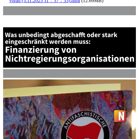
voran (5.11.2025 11：37：33).html
(12.69MB)